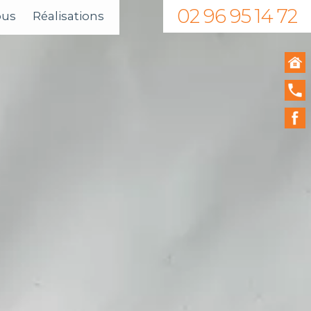
02 96 95 14 72
ous
Réalisations